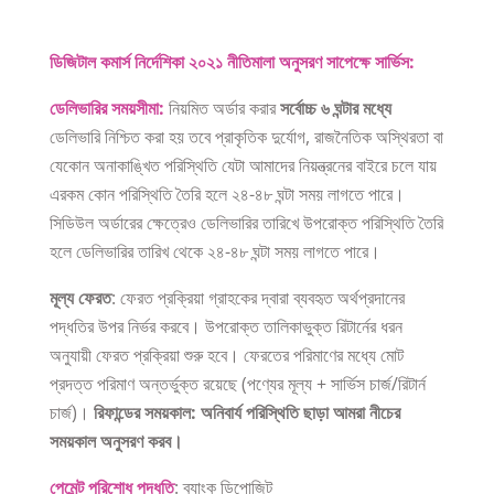
ডিজিটাল কমার্স নির্দেশিকা ২০২১ নীতিমালা অনুসরণ সাপেক্ষে সার্ভিস:
ডেলিভারির সময়সীমা
:
নিয়মিত অর্ডার করার
সর্বোচ্চ ৬ ঘন্টার মধ্যে
ডেলিভারি নিশ্চিত
করা
হয় তবে প্রাকৃতিক দুর্যোগ, রাজনৈতিক অস্থিরতা বা
যেকোন অনাকাঙ্খিত পরিস্থিতি যেটা আমাদের নিয়ন্ত্রনের বাইরে চলে যায়
এরকম কোন পরিস্থিতি তৈরি হলে ২৪-৪৮ ঘন্টা সময় লাগতে পারে।
সিডিউল অর্ডারের ক্ষেত্রেও ডেলিভারির তারিখে উপরোক্ত পরিস্থিতি তৈরি
হলে ডেলিভারির তারিখ থেকে ২৪-৪৮ ঘন্টা সময় লাগতে পারে।
মূল্য ফেরত
: ফেরত প্রক্রিয়া গ্রাহকের দ্বারা ব্যবহৃত অর্থপ্রদানের
পদ্ধতির উপর নির্ভর করবে। উপরোক্ত তালিকাভুক্ত রিটার্নের ধরন
অনুযায়ী ফেরত প্রক্রিয়া শুরু হবে। ফেরতের পরিমাণের মধ্যে মোট
প্রদত্ত পরিমাণ অন্তর্ভুক্ত রয়েছে (পণ্যের মূল্য + সার্ভিস চার্জ/রিটার্ন
চার্জ)।
রিফান্ডের সময়কাল: অনিবার্য পরিস্থিতি ছাড়া আমরা নীচের
সময়কাল অনুসরণ করব।
পেমেন্ট পরিশোধ পদ্ধতি
: ব্যাংক ডিপোজিট